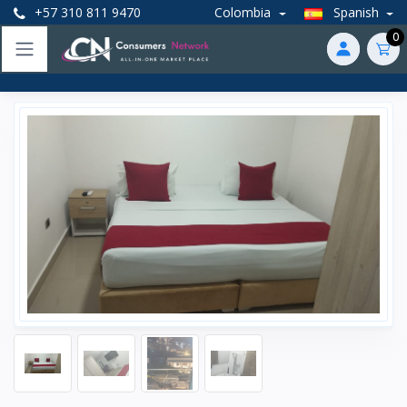
+57 310 811 9470
Colombia
Spanish
0