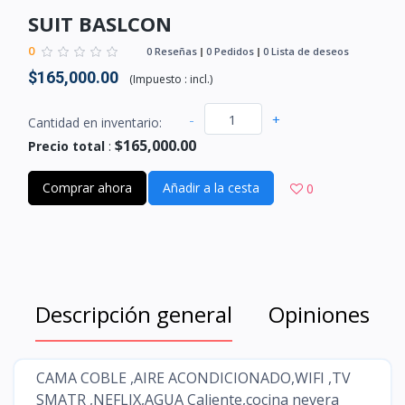
SUIT BASLCON
0
0 Reseñas
0 Pedidos
0 Lista de deseos
$165,000.00
(
Impuesto :
incl.
)
-
+
Cantidad en inventario:
$165,000.00
Precio total
:
Comprar ahora
Añadir a la cesta
0
Descripción general
Opiniones
CAMA COBLE ,AIRE ACONDICIONADO,WIFI ,TV
SMATR ,NEFLIX,AGUA Caliente,cocina nevera