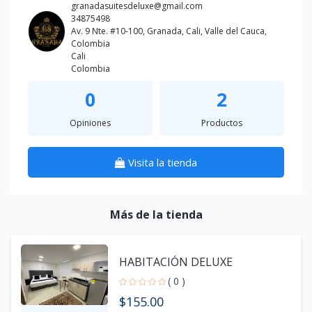
granadasuitesdeluxe@gmail.com
34875498
Av. 9 Nte. #10-100, Granada, Cali, Valle del Cauca,
Colombia
Cali
Colombia
0
2
Opiniones
Productos
Visita la tienda
Más de la tienda
HABITACIÓN DELUXE
( 0 )
$155.00