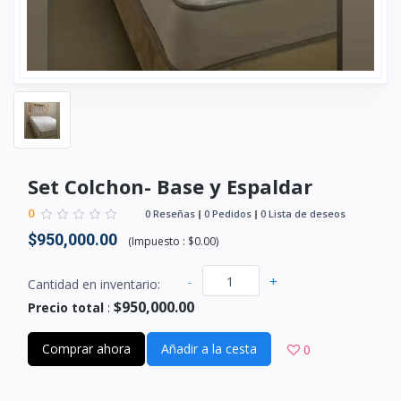
Set Colchon- Base y Espaldar
0
0 Reseñas
0 Pedidos
0 Lista de deseos
$950,000.00
(
Impuesto :
$0.00
)
-
+
Cantidad en inventario:
$950,000.00
Precio total
:
Comprar ahora
Añadir a la cesta
0