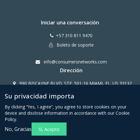
Iniciar una conversación
+57 310 811 9470
Boleto de soporte
info@consumersnetworks.com
Dirección
990 BISCAYNE BLVD. STE. 501-16 MIAMI, FL. US 33132
Su privacidad importa
Copy Right CONSUMERS NETWORK@2024
By clicking “Yes, I agree”, you agree to store cookies on your
device and disclose information in accordance with our Cookie
Policy.
No, Gracias
Sí, Acepto
Términos y condiciones para
Política de privacidad para
miembros afiliados
miembros afiliados