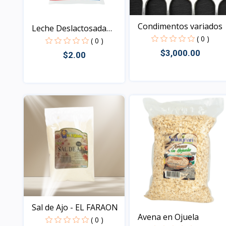
Condimentos variados
Leche Deslactosada
( 0 )
Alqu...
( 0 )
$3,000.00
$2.00
Vista
Vista
Sal de Ajo - EL FARAON
Avena en Ojuela
( 0 )