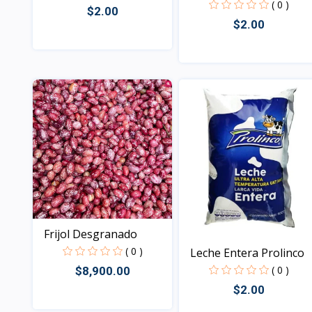
( 0 )
$2.00
$2.00
Vista
Vista
Frijol Desgranado
( 0 )
Leche Entera Prolinco
( 0 )
$8,900.00
$2.00