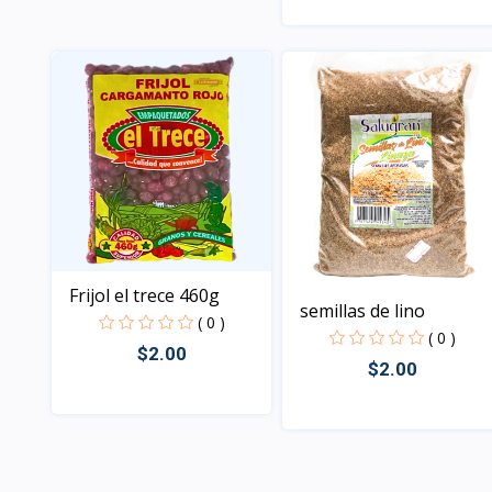
Vista
Vista
Frijol el trece 460g
semillas de lino
( 0 )
( 0 )
$2.00
$2.00
Vista
Vista