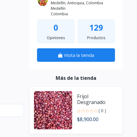
Medellín, Antioquia, Colombia
Medellín
Colombia
0
129
Opiniones
Productos
Visita la tienda
Más de la tienda
Frijol
Desgranado
( 0 )
$8,900.00