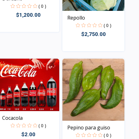
( 0 )
$1,200.00
Repollo
( 0 )
$2,750.00
Vista
Vista
Cocacola
( 0 )
Pepino para guiso
$2.00
( 0 )