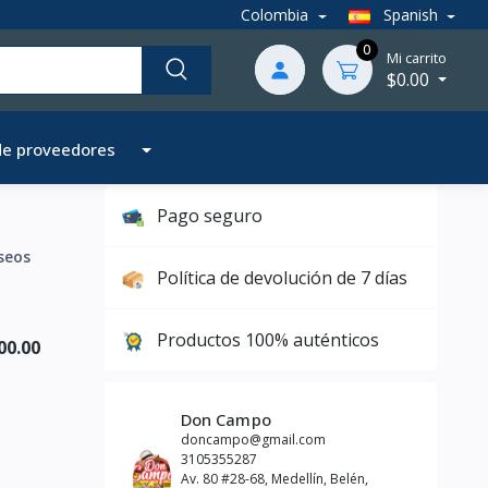
Colombia
Spanish
0
Mi carrito
$0.00
de proveedores
Pago seguro
seos
Política de devolución de 7 días
Productos 100% auténticos
00.00
Don Campo
doncampo@gmail.com
3105355287
Av. 80 #28-68, Medellín, Belén,