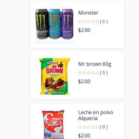
Monster
( 0 )
$2.00
Mr brown 60g
( 0 )
$2.00
Leche en polvo
Alqueria
( 0 )
$2.00