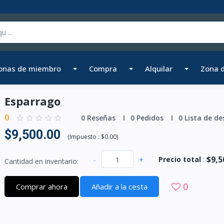
onas de miembro
Compra
Alquilar
Zona 
Esparrago
0
0 Reseñas
0 Pedidos
0 Lista de de
$9,500.00
(
Impuesto :
$0.00
)
$9,5
-
+
Precio total
:
Cantidad en inventario:
0
Comprar ahora
Añadir a la cesta