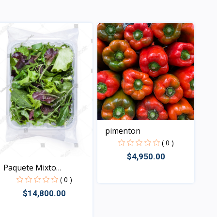
Vista
pimenton
( 0 )
$4,950.00
Paquete Mixto
ensalada...
( 0 )
$14,800.00
Vista