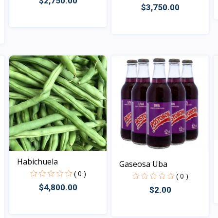
$2,750.00
$3,750.00
Vista
Vista
Habichuela
Gaseosa Uba
( 0 )
( 0 )
$4,800.00
$2.00