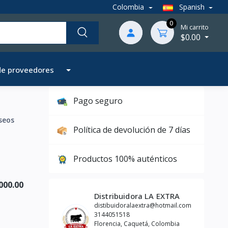
Colombia
Spanish
0
Mi carrito
$0.00
de proveedores
Pago seguro
seos
Política de devolución de 7 días
Productos 100% auténticos
000.00
Distribuidora LA EXTRA
distibuidoralaextra@hotmail.com
3144051518
Florencia, Caquetá, Colombia