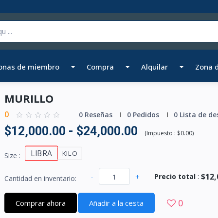
onas de miembro
Compra
Alquilar
Zona 
MURILLO
0
0 Reseñas
0 Pedidos
0 Lista de de
$12,000.00 - $24,000.00
(
Impuesto :
$0.00
)
LIBRA
KILO
Size :
$12,
-
+
Precio total
:
Cantidad en inventario:
0
Comprar ahora
Añadir a la cesta