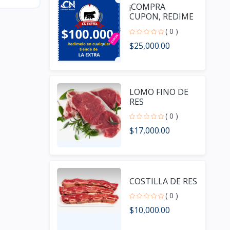
¡COMPRA
CUPON, REDIME
TU CUPON Y
( 0 )
GANA COMISION!
$25,000.00
LOMO FINO DE
RES
( 0 )
$17,000.00
COSTILLA DE RES
( 0 )
$10,000.00