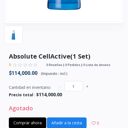
Absolute CellActive(1 Set)
0
0 Reseñas
0 Pedidos
0 Lista de deseos
$114,000.00
(
Impuesto :
incl.
)
-
+
Cantidad en inventario:
$114,000.00
Precio total
:
Agotado
Comprar ahora
Añadir a la cesta
0