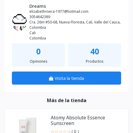
Dreams
elizabethrivera-1977@hotmail.com
3054642389
Cra. 26m #50-68, Nueva Floresta, Cali, Valle del Cauca,
Colombia
Cali
Colombia
0
40
Opiniones
Productos
Visita la tienda
Más de la tienda
Atomy Absolute Essence
Sunscreen
( 0 )