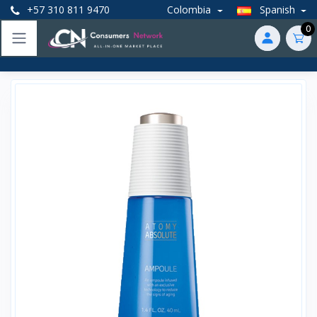
+57 310 811 9470
Colombia
Spanish
0