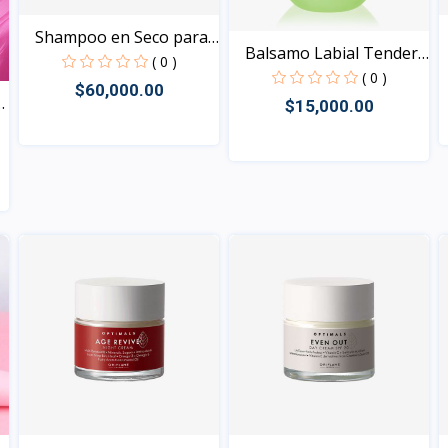
Shampoo en Seco para
Balsamo Labial Tender
Ca...
( 0 )
C...
( 0 )
$60,000.00
$15,000.00
Vista
Vista