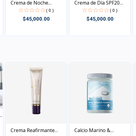
S
Crema de Noche
Crema de Día SPF20
Antienve...
Even...
( 0 )
( 0 )
$45,000.00
$45,000.00
Vista
Vista
.
Crema Reafirmante
Calcio Marino &