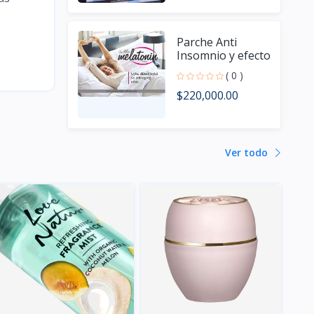
Parche Anti
Insomnio y efecto
antienvejecimiento,
( 0 )
24 piezas
$220,000.00
Ver todo