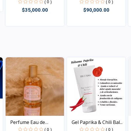
para...
Vitamin...
( 0 )
( 0 )
$35,000.00
$90,000.00
Vista
Vista
Perfume Eau de
Gel Paprika & Chili Bal...
Toilette...
( 0 )
( 0 )