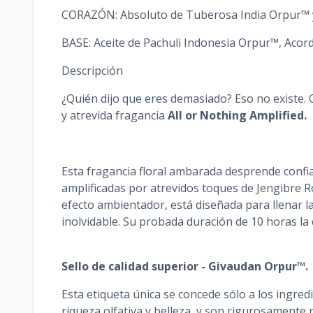
CORAZÓN: Absoluto de Tuberosa India Orpur™ y
BASE: Aceite de Pachuli Indonesia Orpur™, Acord
Descripción
¿Quién dijo que eres demasiado? Eso no existe. 
y atrevida fragancia
All or Nothing Amplified.
Esta fragancia floral ambarada desprende confi
amplificadas por atrevidos toques de Jengibre Ro
efecto ambientador, está diseñada para llenar l
inolvidable. Su probada duración de 10 horas la
Sello de calidad superior - Givaudan Orpur™.
Esta etiqueta única se concede sólo a los ingre
riqueza olfativa y belleza, y son rigurosamente