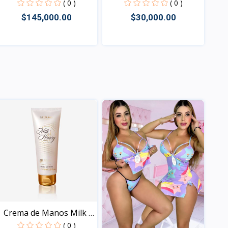
CONTR...
Far...
( 0 )
( 0 )
$145,000.00
$30,000.00
Vista
Vista
Crema de Manos Milk &
H...
( 0 )