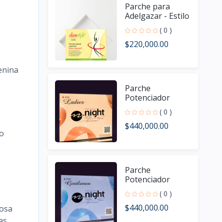
Parche para
Adelgazar - Estilo
delgado
( 0 )
$220,000.00
enina
Parche
Potenciador
Sexual Femenino
( 0 )
$440,000.00
vo
Parche
Potenciador
Sexual Masculino
( 0 )
$440,000.00
losa
as