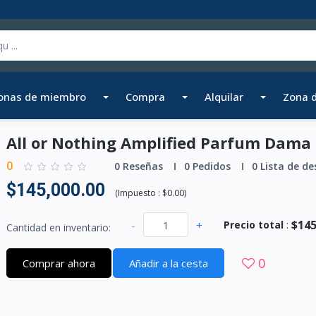
onas de miembro
Compra
Alquilar
Zona 
All or Nothing Amplified Parfum Dama
0
0 Reseñas
0 Pedidos
0 Lista de de
$145,000.00
(
Impuesto :
$0.00
)
$145
-
+
Precio total
:
Cantidad en inventario:
0
Comprar ahora
Añadir a la cesta