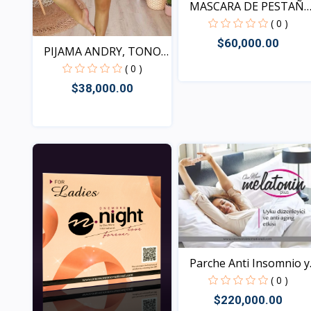
MASCARA DE PESTAÑA
DOU...
( 0 )
$60,000.00
PIJAMA ANDRY, TONOS
SUR...
( 0 )
$38,000.00
Vista
Vista
Parche Anti Insomnio y..
( 0 )
$220,000.00