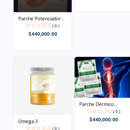
Vista
Parche Potenciador
Sexu...
( 0 )
$440,000.00
Vista
Parche Dérmico
Natural,...
( 0 )
$440,000.00
Omega 3
( 0 )