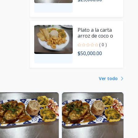
Plato a la carta
arroz de coco o
blanco ensalada
( 0 )
patacones al
$50,000.00
ajillo ensalada
guarapo o
limonada trucha
apanada y
camarones
Ver todo
apanados