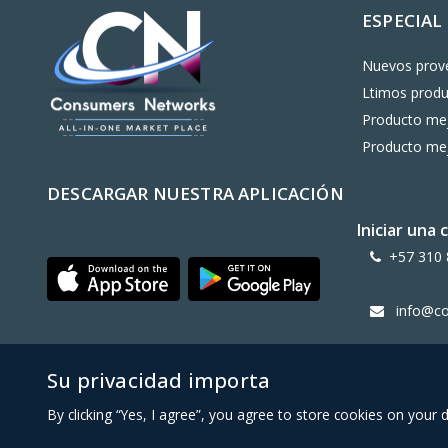
ESPECIAL
Nuevos prov
Ltimos prod
Producto mej
Producto mej
DESCARGAR NUESTRA APLICACIÓN
Iniciar una
+57 310 
info@c
Su privacidad importa
Copy Right CONSUMERS NETWORK@2024
By clicking “Yes, I agree”, you agree to store cookies on your 