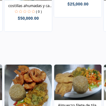
$25,000.00
costillas ahumadas y ca...
( 0 )
$50,000.00
Vista
Vista
Almuerzo filete de tila...