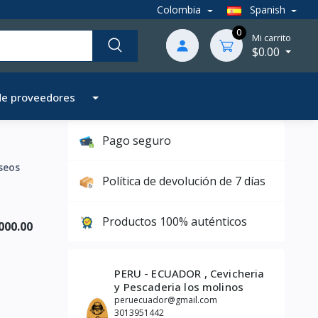
Colombia
Spanish
0
Mi carrito
$0.00
de proveedores
Pago seguro
seos
Política de devolución de 7 días
Productos 100% auténticos
000.00
PERU - ECUADOR , Cevicheria
y Pescaderia los molinos
peruecuador@gmail.com
3013951442