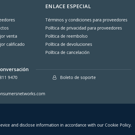
ENLACE ESPECIAL
eedores
Términos y condiciones para proveedores
uctos
Política de privacidad para proveedores
or venta
Politica de reembolso
or calificado
Política de devoluciones
Política de cancelación
 conversación
811 9470
Boleto de soporte
onsumersnetworks.com
Términos y condiciones para miemb
device and disclose information in accordance with our Cookie Policy.