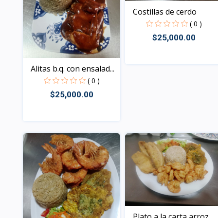
Costillas de cerdo
( 0 )
$25,000.00
Alitas b.q. con ensalad...
Vista
( 0 )
$25,000.00
Vista
Plato a la carta arroz...