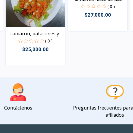
( 0 )
$27,000.00
camaron, patacones y
Vista
ar...
( 0 )
$25,000.00
Vista
Contáctenos
Preguntas frecuentes par
afiliados