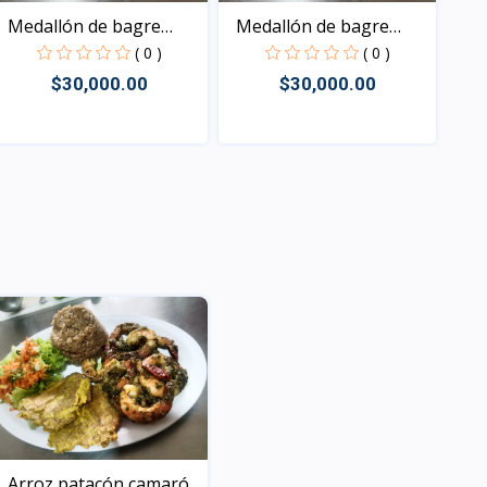
Medallón de bagre
Medallón de bagre
sudad...
sudad...
( 0 )
( 0 )
$30,000.00
$30,000.00
Vista
Vista
Arroz patacón camarón