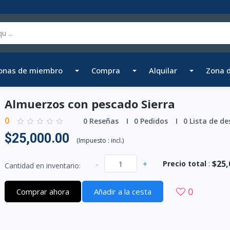
onas de miembro
Compra
Alquilar
Zona 
Almuerzos con pescado Sierra
0
0 Reseñas
0 Pedidos
0 Lista de de
$25,000.00
(
Impuesto :
incl.
)
$25,
-
+
Precio total
:
Cantidad en inventario:
0
Comprar ahora
Añadir a la cesta