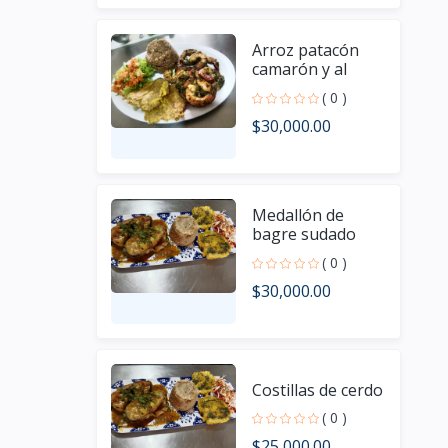
Arroz patacón
camarón y al
ajillo
( 0 )
$30,000.00
Medallón de
bagre sudado
con sancocho de
( 0 )
pescado
$30,000.00
limonada
Costillas de cerdo
( 0 )
$25,000.00