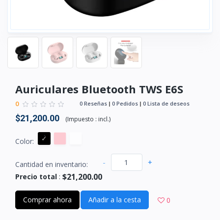
Auriculares Bluetooth TWS E6S
0
0 Reseñas
0 Pedidos
0 Lista de deseos
$21,200.00
(
Impuesto :
incl.
)
Color:
-
+
Cantidad en inventario:
$21,200.00
Precio total
:
Comprar ahora
Añadir a la cesta
0