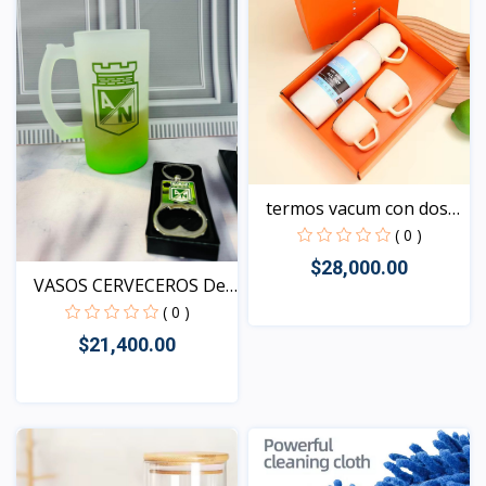
termos vacum con dos
po...
( 0 )
$28,000.00
VASOS CERVECEROS Del
eq...
( 0 )
$21,400.00
Vista
Vista