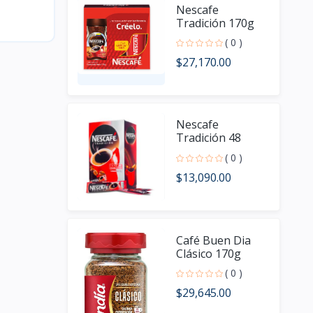
Nescafe
Tradición 170g
( 0 )
$27,170.00
Nescafe
Tradición 48
sobres
( 0 )
$13,090.00
Café Buen Dia
Clásico 170g
( 0 )
$29,645.00