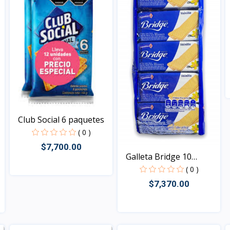
Club Social 6 paquetes
( 0 )
$7,700.00
Galleta Bridge 10
paque...
( 0 )
$7,370.00
Vista
Vista