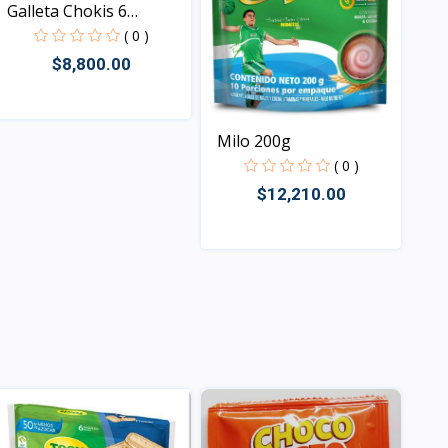
Galleta Chokis 6
paquet...
( 0 )
$8,800.00
Milo 200g
Vista
( 0 )
$12,210.00
Vista