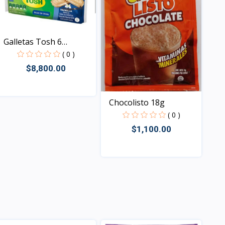
Galletas Tosh 6
paquete...
( 0 )
$8,800.00
Chocolisto 18g
Vista
( 0 )
$1,100.00
Vista