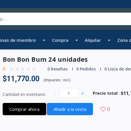
onas de miembro
Compra
Alquilar
Zona 
Bon Bon Bum 24 unidades
0
0 Reseñas
0 Pedidos
0 Lista de de
$11,770.00
(
Impuesto :
incl.
)
$11,
-
+
Precio total
:
Cantidad en inventario:
0
Comprar ahora
Añadir a la cesta