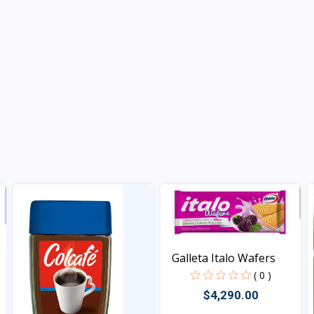
Galleta Italo Wafers
( 0 )
$4,290.00