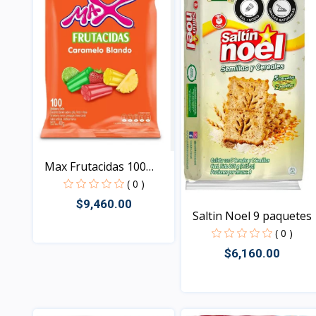
Max Frutacidas 100
unid...
( 0 )
$9,460.00
Saltin Noel 9 paquetes
( 0 )
$6,160.00
Vista
Vista