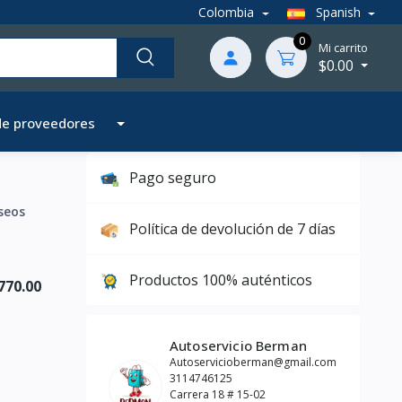
Colombia
Spanish
0
Mi carrito
$0.00
de proveedores
Pago seguro
seos
Política de devolución de 7 días
Productos 100% auténticos
770.00
Autoservicio Berman
Autoservicioberman@gmail.com
3114746125
Carrera 18 # 15-02