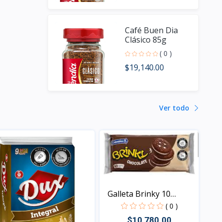
Café Buen Dia
Clásico 85g
( 0 )
$19,140.00
Ver todo
Galleta Brinky 10
paque...
( 0 )
$10,780.00