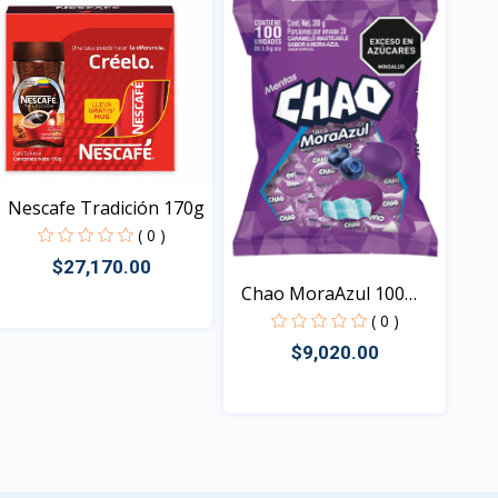
Nescafe Tradición 170g
( 0 )
$27,170.00
Chao MoraAzul 100
unida...
( 0 )
$9,020.00
Vista
Vista