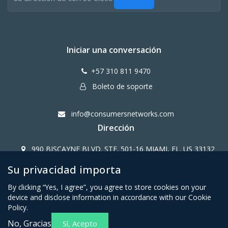
Iniciar una conversación
+57 310 811 9470
Boleto de soporte
info@consumersnetworks.com
Dirección
990 BISCAYNE BLVD. STE. 501-16 MIAMI, FL. US 33132
Su privacidad importa
Copy Right CONSUMERS NETWORK@2024
By clicking “Yes, I agree”, you agree to store cookies on your
device and disclose information in accordance with our Cookie
Policy.
No, Gracias
Sí, Acepto
Términos y condiciones para
Política de privacidad para