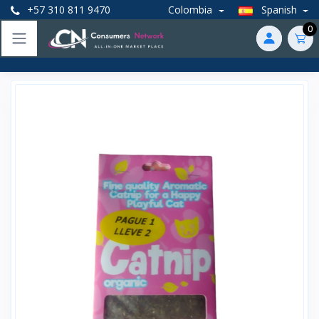
+57 310 811 9470
Colombia
Spanish
0