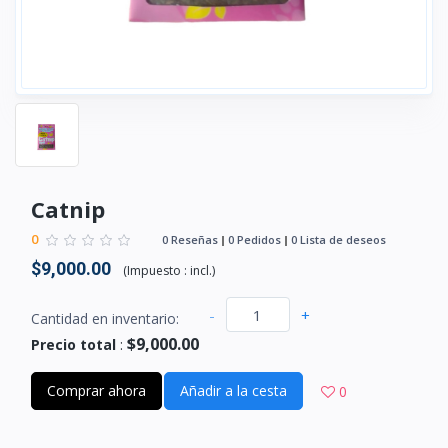
Catnip
0
0 Reseñas
0 Pedidos
0 Lista de deseos
$9,000.00
(
Impuesto :
incl.
)
-
+
Cantidad en inventario:
$9,000.00
Precio total
:
Comprar ahora
Añadir a la cesta
0