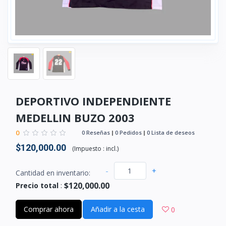
DEPORTIVO INDEPENDIENTE
MEDELLIN BUZO 2003
0
0 Reseñas
0 Pedidos
0 Lista de deseos
$120,000.00
(
Impuesto :
incl.
)
-
+
Cantidad en inventario:
$120,000.00
Precio total
:
Comprar ahora
Añadir a la cesta
0