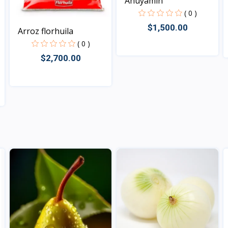
Ahuyamin
( 0 )
$1,500.00
Arroz florhuila
( 0 )
$2,700.00
Vista
Vista