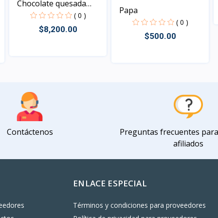
Chocolate quesada
Papa
clavo...
( 0 )
( 0 )
$8,200.00
$500.00
Vista
Vista
Contáctenos
Preguntas frecuentes par
afiliados
ENLACE ESPECIAL
eedores
Términos y condiciones para proveedores