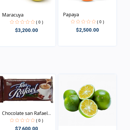
Papaya
Maracuya
( 0 )
( 0 )
$2,500.00
$3,200.00
Vista
Vista
Chocolate san Rafael
25...
( 0 )
$7,600.00