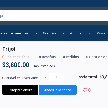
onas de miembro
Compra
Alquilar
Zona 
Frijol
0
0 Reseñas
0 Pedidos
0 Lista de de
$3,800.00
(
Impuesto :
incl.
)
$3,8
-
+
Precio total
:
Cantidad en inventario:
0
Comprar ahora
Añadir a la cesta