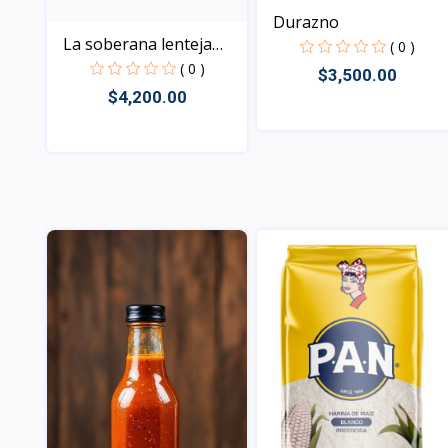
Durazno
La soberana lenteja
( 0 )
ver...
( 0 )
$3,500.00
$4,200.00
Vista
Vista