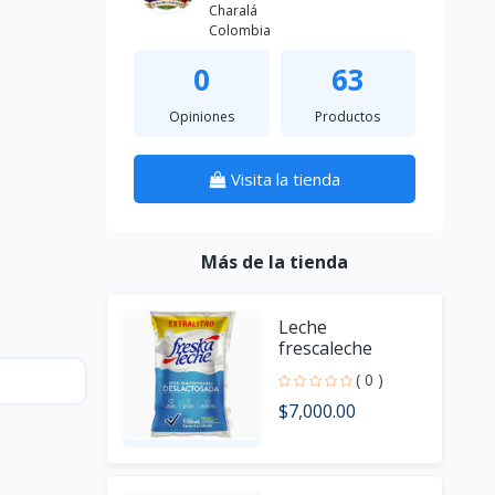
Charalá
Colombia
0
63
Opiniones
Productos
Visita la tienda
Más de la tienda
Leche
frescaleche
deslactosada
( 0 )
1100 ml
$7,000.00