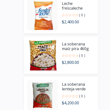
Leche
frescaleche
( 0 )
$2,400.00
La soberana
maíz pira 460g
( 0 )
$2,800.00
La soberana
lenteja verde
460g
( 0 )
$4,200.00