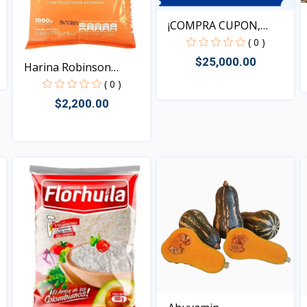
¡COMPRA CUPON,
REDIME T...
( 0 )
$25,000.00
Harina Robinson
leudant...
( 0 )
$2,200.00
Vista
Vista