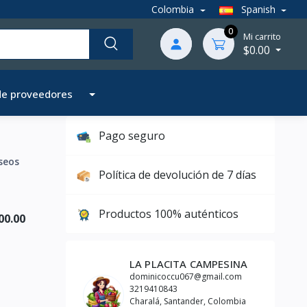
Colombia
Spanish
0
Mi carrito
$0.00
de proveedores
Pago seguro
seos
Política de devolución de 7 días
Productos 100% auténticos
00.00
LA PLACITA CAMPESINA
dominicoccu067@gmail.com
3219410843
Charalá, Santander, Colombia