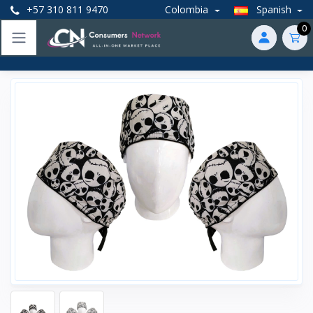
+57 310 811 9470
Colombia
Spanish
0