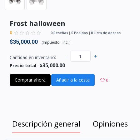
Frost halloween
0
0 Reseñas
0 Pedidos
0 Lista de deseos
$35,000.00
(
Impuesto :
incl.
)
-
+
Cantidad en inventario:
$35,000.00
Precio total
:
Comprar ahora
Añadir a la cesta
0
Descripción general
Opiniones