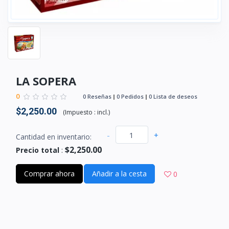
LA SOPERA
0
0 Reseñas
0 Pedidos
0 Lista de deseos
$2,250.00
(
Impuesto :
incl.
)
-
+
Cantidad en inventario:
$2,250.00
Precio total
:
Comprar ahora
Añadir a la cesta
0