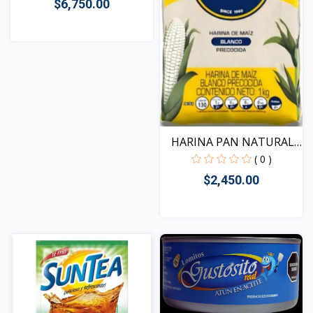
$6,750.00
Vista
HARINA PAN NATURAL
libr...
( 0 )
$2,450.00
Vista