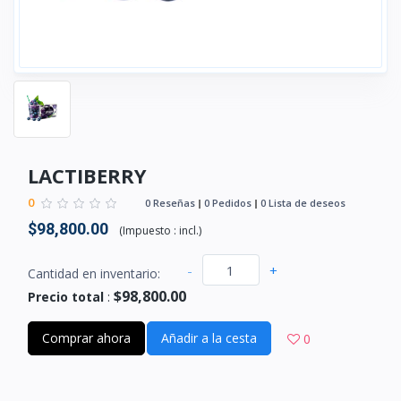
LACTIBERRY
0
0 Reseñas
0 Pedidos
0 Lista de deseos
$98,800.00
(
Impuesto :
incl.
)
-
+
Cantidad en inventario:
$98,800.00
Precio total
:
Comprar ahora
Añadir a la cesta
0