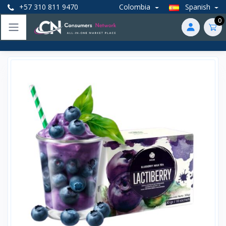
+57 310 811 9470
Colombia
Spanish
0