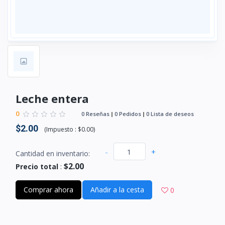
Leche entera
0
0 Reseñas
0 Pedidos
0 Lista de deseos
$2.00
(
Impuesto :
$0.00
)
-
+
Cantidad en inventario:
$2.00
Precio total
:
Comprar ahora
Añadir a la cesta
0