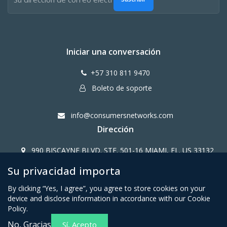
Iniciar una conversación
+57 310 811 9470
Boleto de soporte
info@consumersnetworks.com
Dirección
990 BISCAYNE BLVD. STE. 501-16 MIAMI, FL. US 33132
Su privacidad importa
Copy Right CONSUMERS NETWORK@2024
By clicking “Yes, I agree”, you agree to store cookies on your
device and disclose information in accordance with our Cookie
Policy.
No, Gracias
Sí, Acepto
Términos y condiciones para
Política de privacidad para