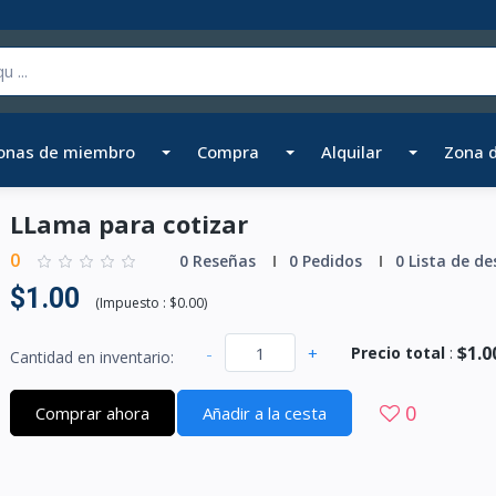
onas de miembro
Compra
Alquilar
Zona 
LLama para cotizar
0
0 Reseñas
0 Pedidos
0 Lista de de
$1.00
(
Impuesto :
$0.00
)
$1.0
-
+
Precio total
:
Cantidad en inventario:
0
Comprar ahora
Añadir a la cesta