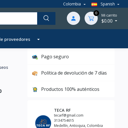
Colombia
Spanish
0
Mi carrito
$0.00
de proveedores
Pago seguro
seos
Política de devolución de 7 días
Productos 100% auténticos
0
TECA RF
tecarf@gmail.com
3134754615
Medellín, Antioquia, Colombia