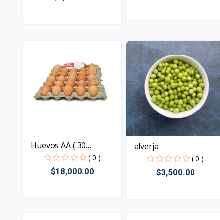
Vista
Vista
Huevos AA ( 30
alverja
unidades...
( 0 )
( 0 )
$18,000.00
$3,500.00
Vista
Vista