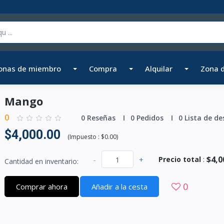
onas de miembro
Compra
Alquilar
Zona 
Mango
0
0 Reseñas
0 Pedidos
0 Lista de de
$4,000.00
(
Impuesto :
$0.00
)
$4,0
-
+
Precio total
:
Cantidad en inventario:
0
Comprar ahora
Añadir a la cesta