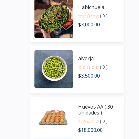
Habichuela
( 0 )
$3,000.00
alverja
( 0 )
$3,500.00
Huevos AA ( 30
unidades )
( 0 )
$18,000.00