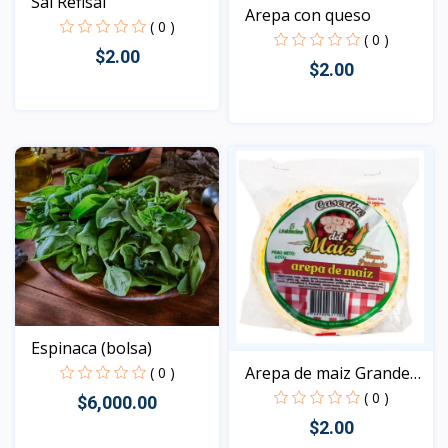
Sal Refisal
Arepa con queso
( 0 )
( 0 )
$2.00
$2.00
Vista
Vista
Espinaca (bolsa)
Arepa de maiz Grande
( 0 )
60...
( 0 )
$6,000.00
$2.00