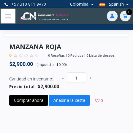
+57 310 811 9470
Colombia
Spanish
0
MANZANA ROJA
0
0 Reseñas
0 Pedidos
0 Lista de deseos
$2,900.00
(
Impuesto :
$0.00
)
-
+
Cantidad en inventario:
$2,900.00
Precio total
:
Comprar ahora
Añadir a la cesta
0