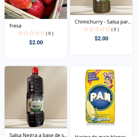
Chimichurry - Salsa par...
fresa
( 0 )
( 0 )
$2.00
$2.00
Vista
Vista
Salsa Negra a base de s...
Harina de maiz blanco -...