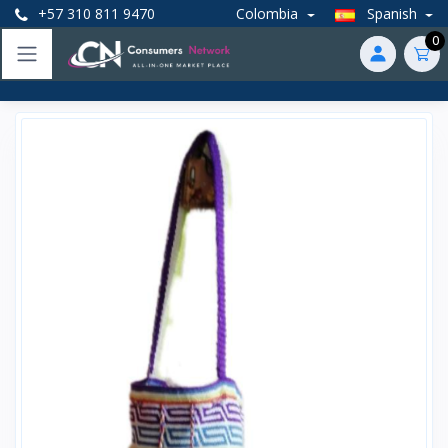
+57 310 811 9470
Colombia
Spanish
0