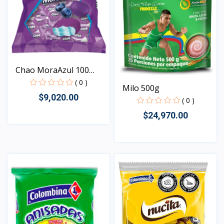
Chao MoraAzul 100
unida...
( 0 )
Milo 500g
$9,020.00
( 0 )
$24,970.00
Vista
Vista