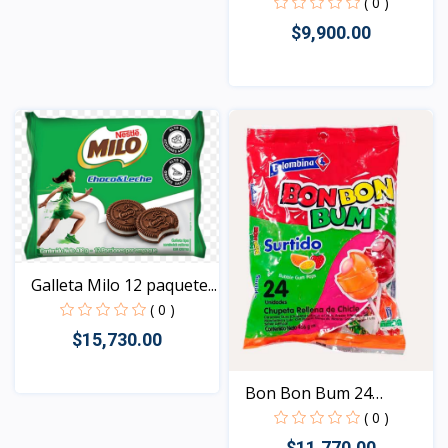
( 0 )
$9,900.00
Vista
Galleta Milo 12 paquete...
( 0 )
$15,730.00
Bon Bon Bum 24
unidades
Vista
( 0 )
$11,770.00