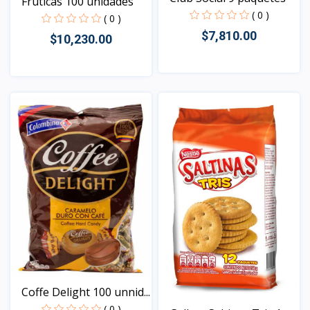
Fruticas 100 unidades
( 0 )
( 0 )
$7,810.00
$10,230.00
Vista
Vista
Coffe Delight 100 unnid...
( 0 )