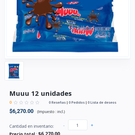
Muuu 12 unidades
0
0 Reseñas
0 Pedidos
0 Lista de deseos
$6,270.00
(
Impuesto :
incl.
)
-
+
Cantidad en inventario:
$6,270.00
Precio total
: