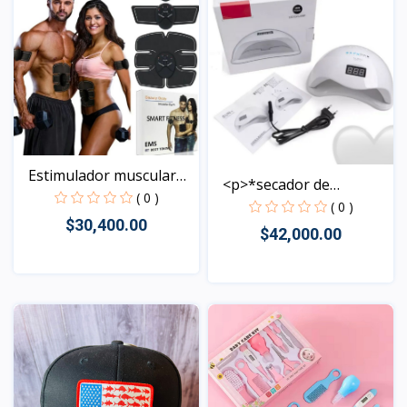
Estimulador muscular
<p>*secador de
EM...
( 0 )
u&ntilde...
( 0 )
$30,400.00
$42,000.00
Vista
Vista