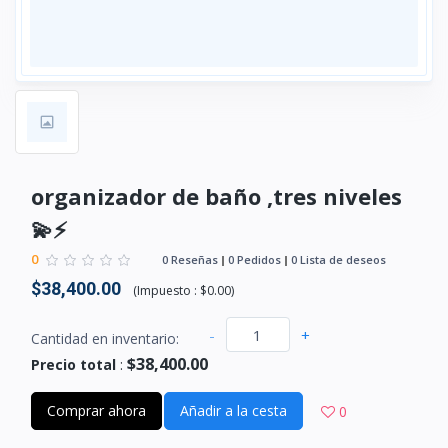
organizador de baño ,tres niveles
💫⚡
0
0 Reseñas
0 Pedidos
0 Lista de deseos
$38,400.00
(
Impuesto :
$0.00
)
-
+
Cantidad en inventario:
$38,400.00
Precio total
:
Comprar ahora
Añadir a la cesta
0