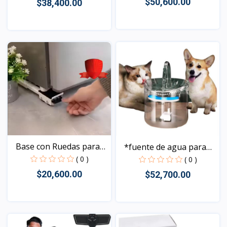
$50,600.00
$38,400.00
Vista
Vista
Base con Ruedas para
*fuente de agua para
la...
ma...
( 0 )
( 0 )
$20,600.00
$52,700.00
Vista
Vista