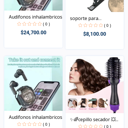
Audifonos inhalambricos
soporte para
( 0 )
computador
( 0 )
$24,700.00
$8,100.00
Vista
Vista
Audifonos inhalambricos
✨🌈cepillo secador 💥...
( 0 )
( 0 )