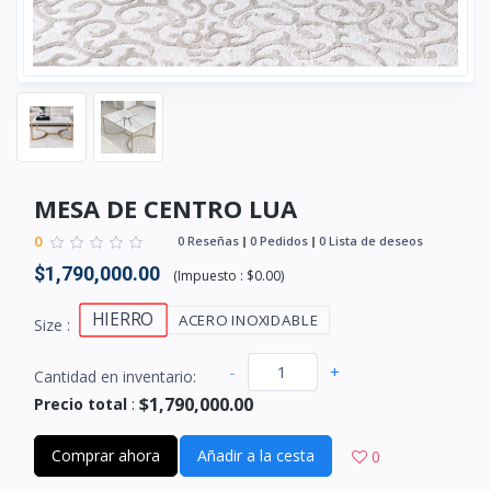
MESA DE CENTRO LUA
0
0 Reseñas
0 Pedidos
0 Lista de deseos
$1,790,000.00
(
Impuesto :
$0.00
)
HIERRO
ACERO INOXIDABLE
Size :
-
+
Cantidad en inventario:
$1,790,000.00
Precio total
:
Comprar ahora
Añadir a la cesta
0