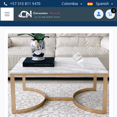
+57 310 811 9470
Colombia
Spanish
0