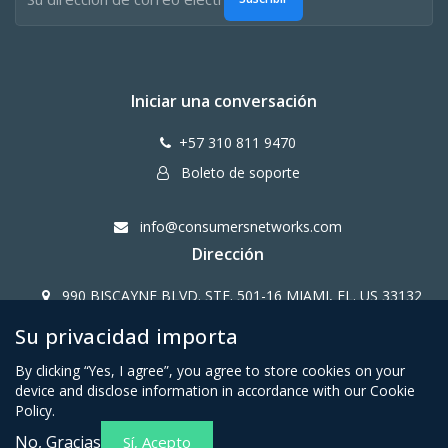
Iniciar una conversación
+57 310 811 9470
Boleto de soporte
info@consumersnetworks.com
Dirección
990 BISCAYNE BLVD. STE. 501-16 MIAMI, FL. US 33132
Su privacidad importa
Copy Right CONSUMERS NETWORK@2024
By clicking “Yes, I agree”, you agree to store cookies on your
device and disclose information in accordance with our Cookie
Policy.
No, Gracias
Sí, Acepto
Términos y condiciones para
Política de privacidad para