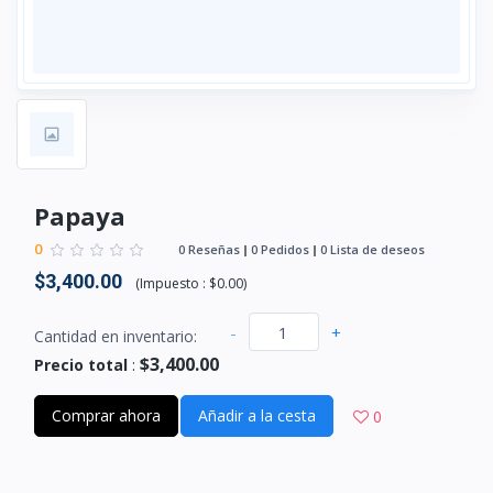
Papaya
0
0 Reseñas
0 Pedidos
0 Lista de deseos
$3,400.00
(
Impuesto :
$0.00
)
-
+
Cantidad en inventario:
$3,400.00
Precio total
:
Comprar ahora
Añadir a la cesta
0