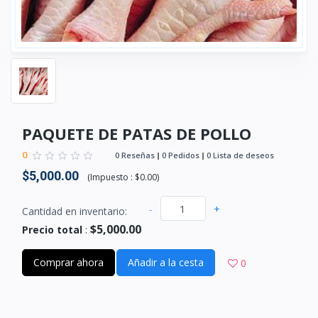
PAQUETE DE PATAS DE POLLO
0
0 Reseñas
0 Pedidos
0 Lista de deseos
$5,000.00
(
Impuesto :
$0.00
)
-
+
Cantidad en inventario:
$5,000.00
Precio total
:
Comprar ahora
Añadir a la cesta
0