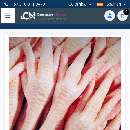
+57 310 811 9470
Colombia
Spanish
0