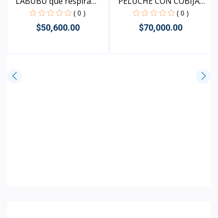
INMUEBLES Y PROPIEDADES
Ver todo
Espacios de colaboració...
Espacios de Dirección
( 0 )
( 0 )
$2.00
$2.00
Rápido Vista
Rápido Vista
JUGUETES
Ver todo
LABUBU que respira
PELUCHE CON COBIJA
edic...
DE O...
( 0 )
( 0 )
$50,600.00
$70,000.00