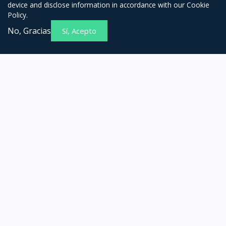
device and disclose information in accordance with our Cookie
Policy.
No, Gracias
Sí, Acepto
DESCARGAR NUESTRA APLICACIÓN
ESPECIAL
Nuevos proveedores
Ltimos productos
Producto mejor venta
Producto mejor calificado