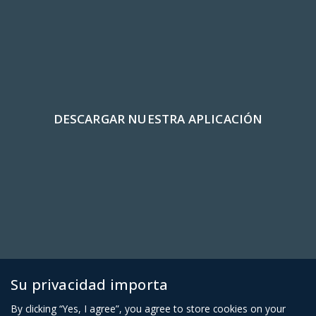
Productos 100% auténticos
Acerca de la
Contáctenos
Preguntas
Preguntas
compañía
frecuentes
frecuentes
para
para
miembros
proveedores
afiliados
Su privacidad importa
By clicking “Yes, I agree”, you agree to store cookies on your