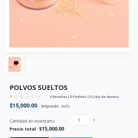
POLVOS SUELTOS
0
0 Reseñas
0 Pedidos
0 Lista de deseos
$15,000.00
(
Impuesto :
incl.
)
-
+
Cantidad en inventario:
$15,000.00
Precio total
: