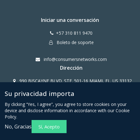
Iniciar una conversación
+57 310 811 9470
Boleto de soporte
info@consumersnetworks.com
Dirección
990 BISCAYNE BLVD. STE. 501-16 MIAMI, FL. US 33132
Su privacidad importa
Copy Right CONSUMERS NETWORK@2024
By clicking “Yes, I agree”, you agree to store cookies on your
device and disclose information in accordance with our Cookie
Policy.
No, Gracias
Sí, Acepto
Términos y condiciones para
Política de privacidad para
miembros afiliados
miembros afiliados