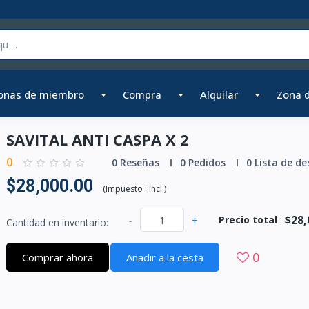
onas de miembro
Compra
Alquilar
Zona 
SAVITAL ANTI CASPA X 2
0
0 Reseñas
0 Pedidos
0 Lista de de
$28,000.00
(
Impuesto :
incl.
)
$28,
-
+
Precio total
:
Cantidad en inventario:
0
Comprar ahora
Añadir a la cesta