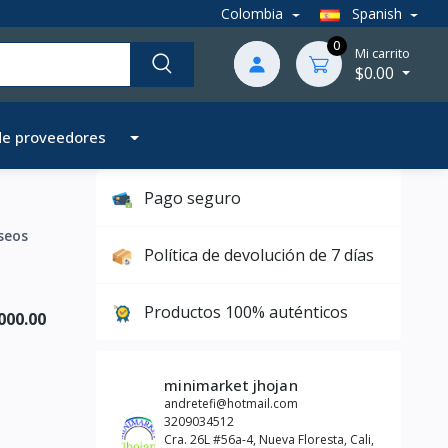
Colombia
Spanish
0
Mi carrito
$0.00
de proveedores
Pago seguro
seos
Política de devolución de 7 días
Productos 100% auténticos
000.00
minimarket jhojan
andretefi@hotmail.com
3209034512
Cra. 26L #56a-4, Nueva Floresta, Cali,