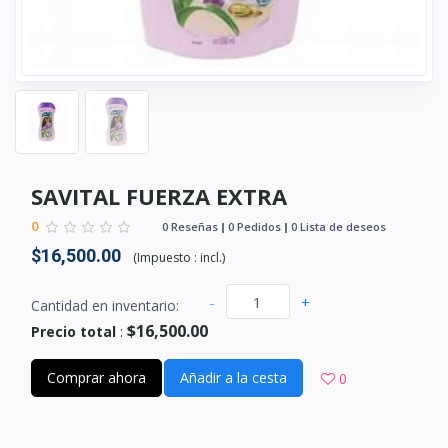
SAVITAL FUERZA EXTRA
0
0 Reseñas
0 Pedidos
0 Lista de deseos
$16,500.00
(
Impuesto :
incl.
)
-
+
Cantidad en inventario:
$16,500.00
Precio total
:
Comprar ahora
Añadir a la cesta
0