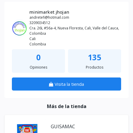
minimarket jhojan
andretefi@hotmail.com
3209034512
Cra. 26L #56a-4, Nueva Floresta, Cali, Valle del Cauca,
Colombia
Cali
Colombia
0
135
Opiniones
Productos
Visita la tienda
Más de la tienda
GUISAMAC