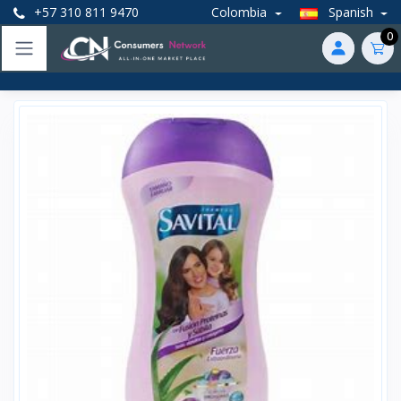
+57 310 811 9470
Colombia
Spanish
0