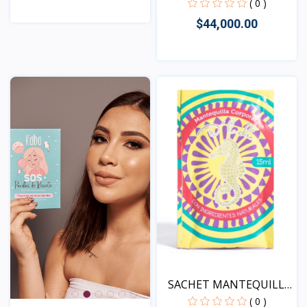
CERAM...
( 0 )
$44,000.00
Vista
Vista
SACHET MANTEQUILLA
CORP...
( 0 )