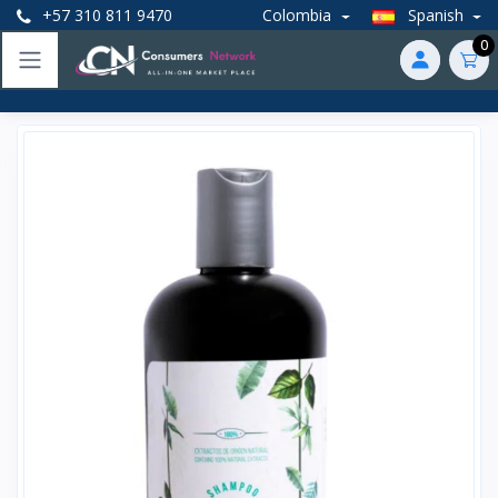
+57 310 811 9470
Colombia
Spanish
0