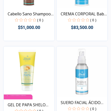
Cabello Sano Shampoo
CREMA CORPORAL Baba
Ca...
de...
( 0 )
( 0 )
$51,000.00
$83,500.00
Vista
Vista
SUERO FACIAL ÁCIDO
GEL DE PAPA SHELO
HIAL...
( 0 )
NABEL
( 0 )