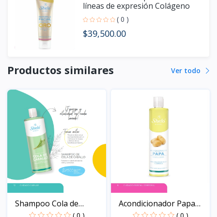
líneas de expresión Colágeno
Oro Shelo nabel
( 0 )
$39,500.00
Productos similares
Ver todo
Shampoo Cola de
Acondicionador Papa
Caballo...
SHE...
( 0 )
( 0 )