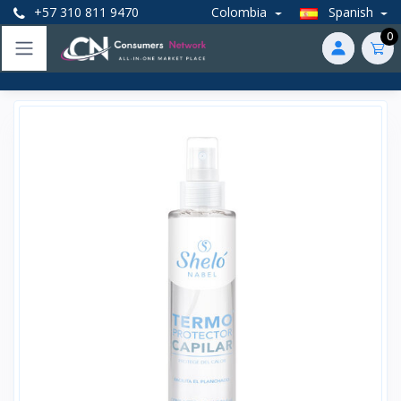
+57 310 811 9470
Colombia
Spanish
0