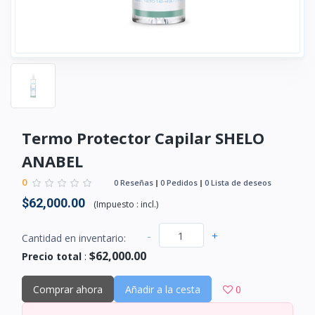
Termo Protector Capilar SHELO
ANABEL
0
0 Reseñas
0 Pedidos
0 Lista de deseos
$62,000.00
(
Impuesto :
incl.
)
-
+
Cantidad en inventario:
$62,000.00
Precio total
:
Comprar ahora
Añadir a la cesta
0