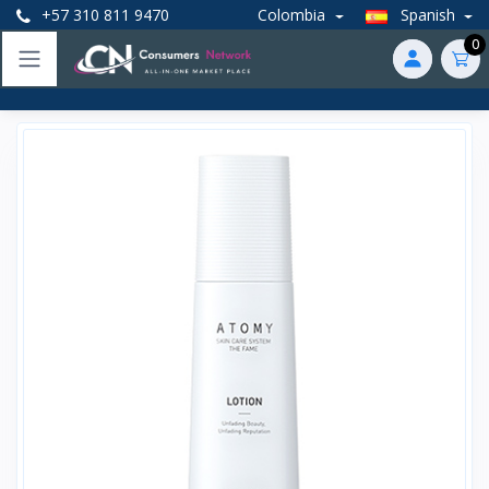
+57 310 811 9470
Colombia
Spanish
0