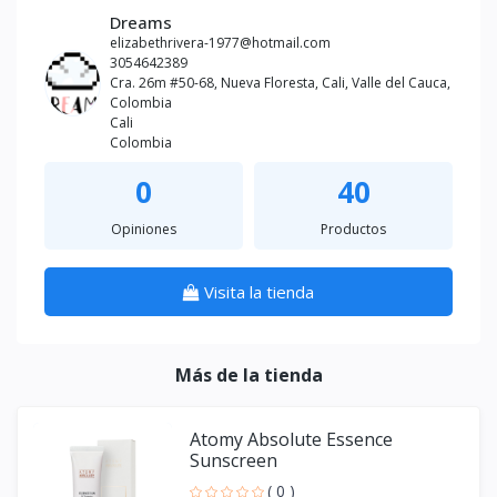
Dreams
elizabethrivera-1977@hotmail.com
3054642389
Cra. 26m #50-68, Nueva Floresta, Cali, Valle del Cauca,
Colombia
Cali
Colombia
0
40
Opiniones
Productos
Visita la tienda
Más de la tienda
Atomy Absolute Essence
Sunscreen
( 0 )