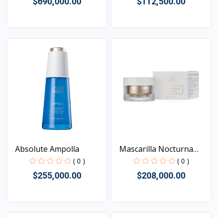
$690,000.00
$112,500.00
Vista
Vista
Absolute Ampolla
Mascarilla Nocturna
Ant...
( 0 )
( 0 )
$255,000.00
$208,000.00
Vista
Vista