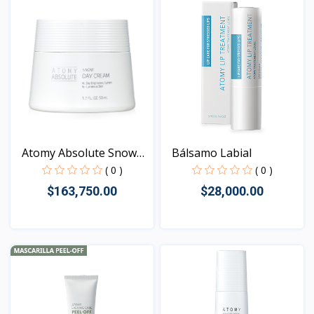
Atomy Absolute Snow
Bálsamo Labial
Day...
( 0 )
( 0 )
$163,750.00
$28,000.00
Vista
Vista