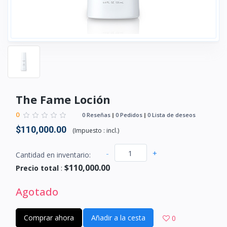
The Fame Loción
0
0 Reseñas
0 Pedidos
0 Lista de deseos
$110,000.00
(
Impuesto :
incl.
)
-
+
Cantidad en inventario:
$110,000.00
Precio total
:
Agotado
Comprar ahora
Añadir a la cesta
0