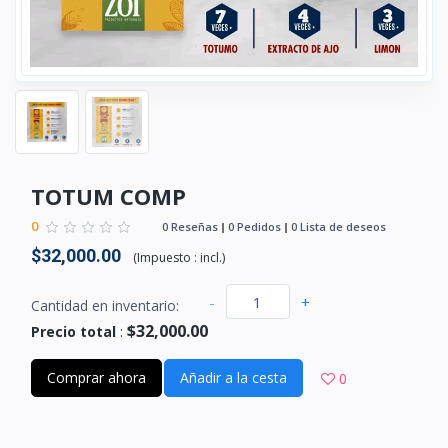
TOTUM COMP
0
0 Reseñas
0 Pedidos
0 Lista de deseos
$32,000.00
(
Impuesto :
incl.
)
-
+
Cantidad en inventario:
$32,000.00
Precio total
:
Comprar ahora
Añadir a la cesta
0