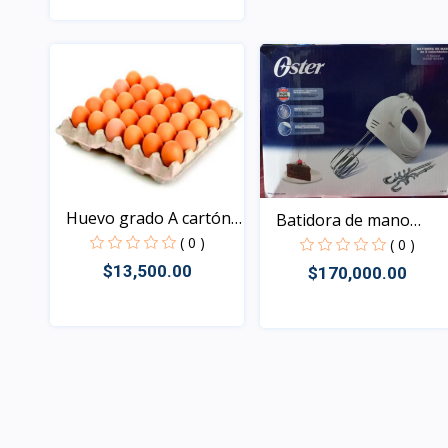
Rápido Vista
Huevo grado A cartón
Batidora de mano
de...
Oster
( 0 )
( 0 )
$13,500.00
$170,000.00
Rápido Vista
Rápido Vista