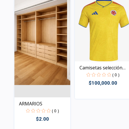
Camisetas selección
col...
( 0 )
$100,000.00
ARMARIOS
Rápido Vista
( 0 )
$2.00