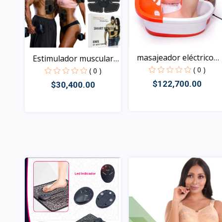
masajeador eléctrico
Estimulador muscular
pa...
EM...
( 0 )
( 0 )
$122,700.00
$30,400.00
Rápido Vista
Rápido Vista