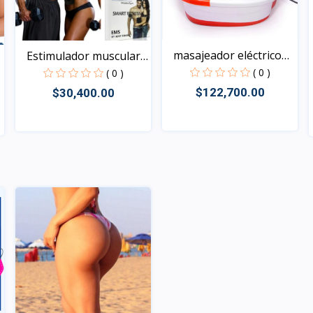
masajeador eléctrico
Estimulador muscular
pa...
EM...
( 0 )
( 0 )
$122,700.00
$30,400.00
Rápido Vista
Rápido Vista