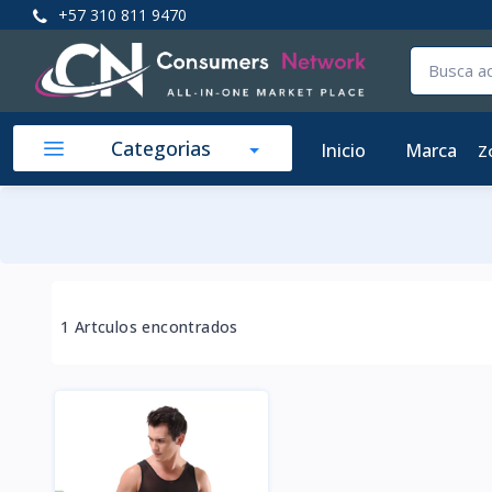
+57 310 811 9470
Categorias
Inicio
Marca
Z
1 Artculos encontrados