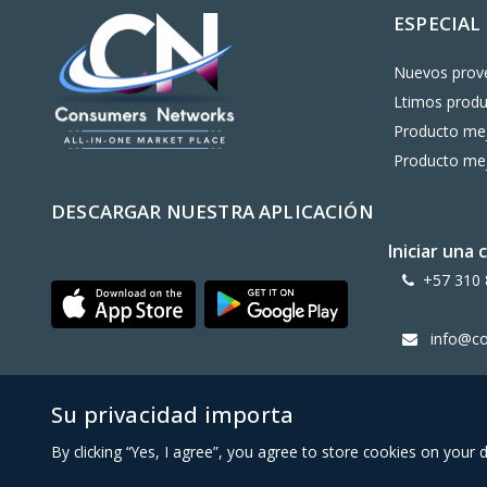
ESPECIAL
Nuevos prov
Ltimos prod
Producto mej
Producto mej
DESCARGAR NUESTRA APLICACIÓN
Iniciar una
+57 310 
info@c
Su privacidad importa
Copy Right CONSUMERS NETWORK@2024
By clicking “Yes, I agree”, you agree to store cookies on your 