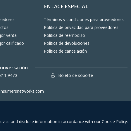
ENLACE ESPECIAL
eedores
Términos y condiciones para proveedores
uctos
Política de privacidad para proveedores
or venta
Politica de reembolso
or calificado
Política de devoluciones
Política de cancelación
 conversación
811 9470
Boleto de soporte
onsumersnetworks.com
Términos y condiciones para miemb
device and disclose information in accordance with our Cookie Policy.