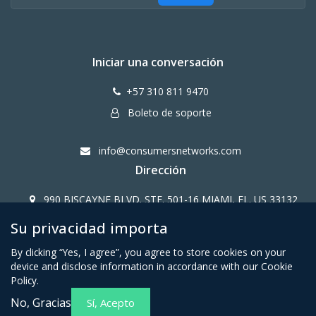
Iniciar una conversación
+57 310 811 9470
Boleto de soporte
info@consumersnetworks.com
Dirección
990 BISCAYNE BLVD. STE. 501-16 MIAMI, FL. US 33132
Su privacidad importa
Copy Right CONSUMERS NETWORK@2024
By clicking “Yes, I agree”, you agree to store cookies on your
device and disclose information in accordance with our Cookie
Policy.
No, Gracias
Sí, Acepto
Términos y condiciones para
Política de privacidad para