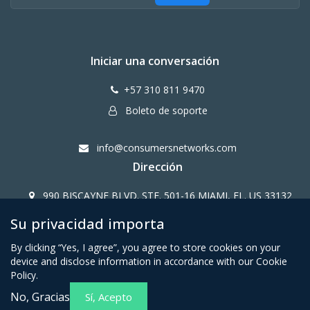
Iniciar una conversación
+57 310 811 9470
Boleto de soporte
info@consumersnetworks.com
Dirección
990 BISCAYNE BLVD. STE. 501-16 MIAMI, FL. US 33132
Su privacidad importa
Copy Right CONSUMERS NETWORK@2024
By clicking “Yes, I agree”, you agree to store cookies on your
device and disclose information in accordance with our Cookie
Policy.
No, Gracias
Sí, Acepto
Términos y condiciones para
Política de privacidad para