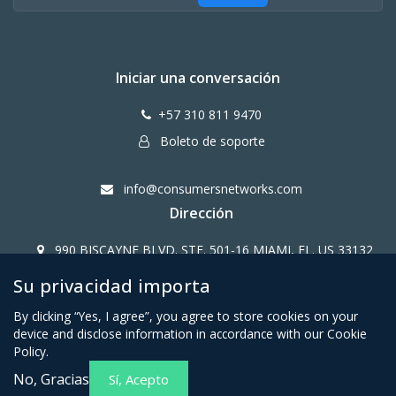
Iniciar una conversación
+57 310 811 9470
Boleto de soporte
info@consumersnetworks.com
Dirección
990 BISCAYNE BLVD. STE. 501-16 MIAMI, FL. US 33132
Su privacidad importa
Copy Right CONSUMERS NETWORK@2024
By clicking “Yes, I agree”, you agree to store cookies on your
device and disclose information in accordance with our Cookie
Policy.
No, Gracias
Sí, Acepto
Términos y condiciones para
Política de privacidad para