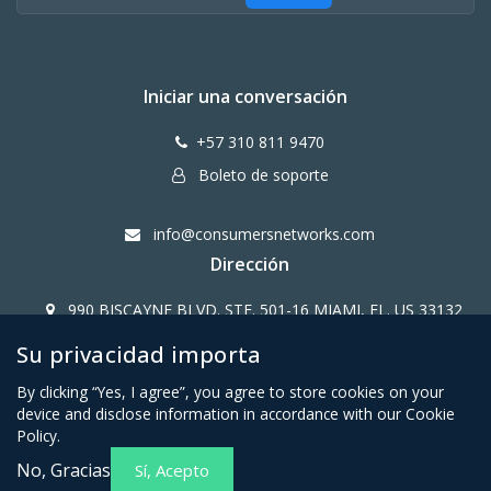
Iniciar una conversación
+57 310 811 9470
Boleto de soporte
info@consumersnetworks.com
Dirección
990 BISCAYNE BLVD. STE. 501-16 MIAMI, FL. US 33132
Su privacidad importa
Copy Right CONSUMERS NETWORK@2024
By clicking “Yes, I agree”, you agree to store cookies on your
device and disclose information in accordance with our Cookie
Policy.
No, Gracias
Sí, Acepto
Términos y condiciones para
Política de privacidad para