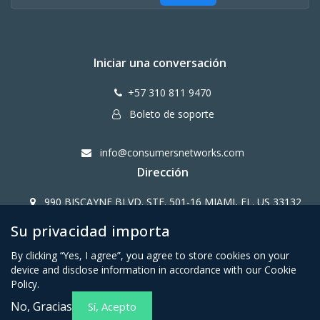
Iniciar una conversación
+57 310 811 9470
Boleto de soporte
info@consumersnetworks.com
Dirección
990 BISCAYNE BLVD. STE. 501-16 MIAMI, FL. US 33132
Su privacidad importa
Copy Right CONSUMERS NETWORK@2024
By clicking “Yes, I agree”, you agree to store cookies on your
device and disclose information in accordance with our Cookie
Policy.
No, Gracias
Sí, Acepto
Términos y condiciones para
Política de privacidad para