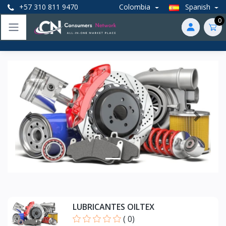
+57 310 811 9470
Colombia
Spanish
0
Anterior
Próxim
LUBRICANTES OILTEX
(
0
)