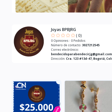
Joyas BPBJRG
(
0
)
0 Opiniones
0 Pedidos
Número de contacto:
3027212545
Correo electrónico:
bendecidoparabendecirjg@gmail.com
Dirección:
Cra. 123 #13d-47, Bogotá, Co