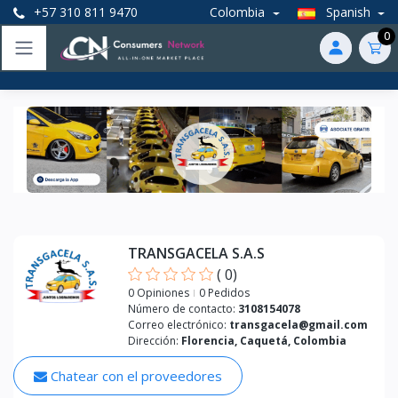
+57 310 811 9470
Colombia
Spanish
0
Anterior
Próxim
TRANSGACELA S.A.S
(
0
)
0 Opiniones
0 Pedidos
Número de contacto:
3108154078
Correo electrónico:
transgacela@gmail.com
Dirección:
Florencia, Caquetá, Colombia
Chatear con el proveedores