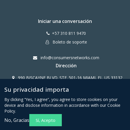
Iniciar una conversación
+57 310 811 9470
Boleto de soporte
info@consumersnetworks.com
Dirección
990 BISCAYNE BLVD. STE. 501-16 MIAMI, FL. US 33132
Su privacidad importa
Copy Right CONSUMERS NETWORK@2024
By clicking “Yes, I agree”, you agree to store cookies on your
device and disclose information in accordance with our Cookie
Policy.
No, Gracias
Sí, Acepto
Términos y condiciones para
Política de privacidad para
miembros afiliados
miembros afiliados