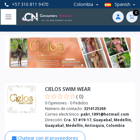
+57 310 811 9470
Colombia
Spanish
0
Anterior
Próxim
CIELOS SWIM WEAR
(
0
)
0 Opiniones
0 Pedidos
Número de contacto:
3216125269
Correo electrónico:
pabt_1891@hotmail.com
Dirección:
Cra. 57 #19-17, Guayabal, Medellín,
Guayabal, Medellín, Antioquia, Colombia
Chatear con el proveedores