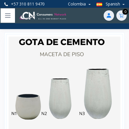
+57 310 811 9470
Colombia
Spanish
0