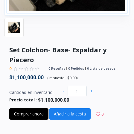
Set Colchon- Base- Espaldar y
Piecero
0
0 Reseñas
0 Pedidos
0 Lista de deseos
$1,100,000.00
(
Impuesto :
$0.00
)
-
+
Cantidad en inventario:
$1,100,000.00
Precio total
:
Comprar ahora
Añadir a la cesta
0