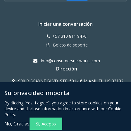
Iniciar una conversación
+57 310 811 9470
Boleto de soporte
info@consumersnetworks.com
Dirección
990 BISCAYNE BLVD. STE. 501-16 MIAMI, FL. US 33132
Su privacidad importa
Copy Right CONSUMERS NETWORK@2024
By clicking “Yes, I agree”, you agree to store cookies on your
device and disclose information in accordance with our Cookie
Policy.
No, Gracias
Sí, Acepto
Términos y condiciones para
Política de privacidad para