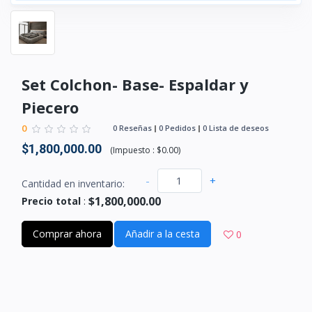
Set Colchon- Base- Espaldar y
Piecero
0
0 Reseñas
0 Pedidos
0 Lista de deseos
$1,800,000.00
(
Impuesto :
$0.00
)
-
+
Cantidad en inventario:
$1,800,000.00
Precio total
:
Comprar ahora
Añadir a la cesta
0