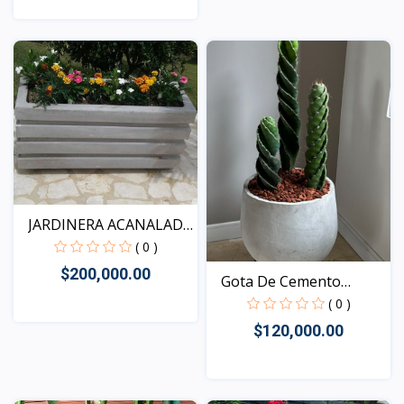
Vista
Vista
JARDINERA ACANALADA
M...
( 0 )
$200,000.00
Gota De Cemento
GORDA
( 0 )
$120,000.00
Vista
Vista