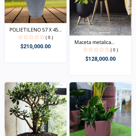
POLIETILENO 57 X 45
M...
( 0 )
Maceta metalica
$210,000.00
TUSCANY
( 0 )
$128,000.00
Vista
Vista